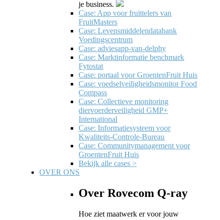
je business.
Case: App voor fruittelers van
FruitMasters
Case: Levensmiddelendatabank
Voedingscentrum
Case: adviesapp-van-delphy
Case: Marktinformatie benchmark
Fytostat
Case: portaal voor GroentenFruit Huis
Case: voedselveiligheidsmonitor Food
Compass
Case: Collectieve monitoring
diervoerderveiligheid GMP+
International
Case: Informatiesysteem voor
Kwaliteits-Controle-Bureau
Case: Communitymanagement voor
GroentenFruit Huis
Bekijk alle cases >
OVER ONS
Over Rovecom Q-ray
Hoe ziet maatwerk er voor jouw