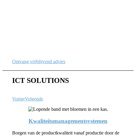
ONTDEK HOE ICT JOUW
ORGANISATIE EN SECTOR
VERSTERKT
Laat je vrijblijvend adviseren of ontvang aanvullende
informatie over onze ICT-oplossingen. Wij helpen je
graag informatievraagstukken om te zetten in de (digitale)
groei van jouw organisatie.
Ontvang vrijblijvend advies
ICT SOLUTIONS
Vorige
Volgende
Kwaliteitsmanagementsystemen
Borgen van de productkwaliteit vanaf productie door de