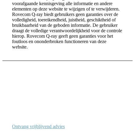
voorafgaande kennisgeving alle informatie en andere
elementen op deze website te wijzigen of te verwijderen.
Rovecom Q-ray biedt gebruikers geen garanties over de
volledigheid, toereikendheid, juistheid, geschiktheid of
bruikbaarheid van de geboden informatie. De gebruiker
draagt de volledige verantwoordelijkheid voor de controle
hierop. Rovecom Q-ray geeft geen garanties voor het
foutloos en ononderbroken functioneren van deze
website.
ONTDEK HOE ICT JOUW
ORGANISATIE EN SECTOR
VERSTERKT
Laat je vrijblijvend adviseren, of ontvang aanvullende
informatie over onze ICT-oplossingen. Wij helpen je
graag informatievraagstukken om te zetten in de (digitale)
groei van jouw organisatie.
Ontvang vrijblijvend advies