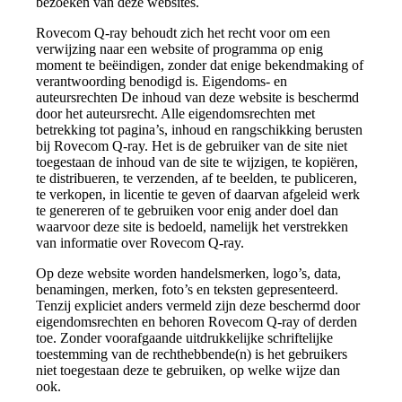
bezoeken van deze websites.
Rovecom Q-ray behoudt zich het recht voor om een
verwijzing naar een website of programma op enig
moment te beëindigen, zonder dat enige bekendmaking of
verantwoording benodigd is. Eigendoms- en
auteursrechten De inhoud van deze website is beschermd
door het auteursrecht. Alle eigendomsrechten met
betrekking tot pagina’s, inhoud en rangschikking berusten
bij Rovecom Q-ray. Het is de gebruiker van de site niet
toegestaan de inhoud van de site te wijzigen, te kopiëren,
te distribueren, te verzenden, af te beelden, te publiceren,
te verkopen, in licentie te geven of daarvan afgeleid werk
te genereren of te gebruiken voor enig ander doel dan
waarvoor deze site is bedoeld, namelijk het verstrekken
van informatie over Rovecom Q-ray.
Op deze website worden handelsmerken, logo’s, data,
benamingen, merken, foto’s en teksten gepresenteerd.
Tenzij expliciet anders vermeld zijn deze beschermd door
eigendomsrechten en behoren Rovecom Q-ray of derden
toe. Zonder voorafgaande uitdrukkelijke schriftelijke
toestemming van de rechthebbende(n) is het gebruikers
niet toegestaan deze te gebruiken, op welke wijze dan
ook.