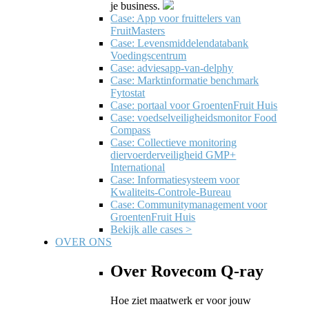
je business.
Case: App voor fruittelers van
FruitMasters
Case: Levensmiddelendatabank
Voedingscentrum
Case: adviesapp-van-delphy
Case: Marktinformatie benchmark
Fytostat
Case: portaal voor GroentenFruit Huis
Case: voedselveiligheidsmonitor Food
Compass
Case: Collectieve monitoring
diervoerderveiligheid GMP+
International
Case: Informatiesysteem voor
Kwaliteits-Controle-Bureau
Case: Communitymanagement voor
GroentenFruit Huis
Bekijk alle cases >
OVER ONS
Over Rovecom Q-ray
Hoe ziet maatwerk er voor jouw