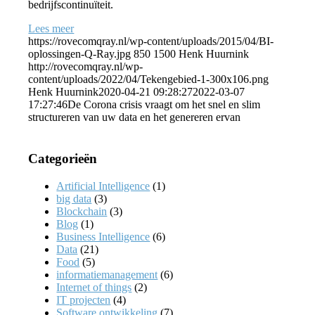
bedrijfscontinuïteit.
Lees meer
https://rovecomqray.nl/wp-content/uploads/2015/04/BI-
oplossingen-Q-Ray.jpg
850
1500
Henk Huurnink
http://rovecomqray.nl/wp-
content/uploads/2022/04/Tekengebied-1-300x106.png
Henk Huurnink
2020-04-21 09:28:27
2022-03-07
17:27:46
De Corona crisis vraagt om het snel en slim
structureren van uw data en het genereren ervan
Categorieën
Artificial Intelligence
(1)
big data
(3)
Blockchain
(3)
Blog
(1)
Business Intelligence
(6)
Data
(21)
Food
(5)
informatiemanagement
(6)
Internet of things
(2)
IT projecten
(4)
Software ontwikkeling
(7)